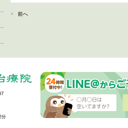
前へ
07
2分